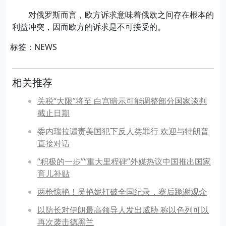
对俄罗斯而言，欧方诉求意味着俄欧之间存在根本的
利益冲突，因而欧方的诉求是不可接受的。
标签：NEWS
相关推荐
关税“大限”将至 白宫暗示可能调整部分国家谈判
截止日期
委内瑞拉谴责美国犯下反人类罪行 欢迎与特朗普
直接对话
“积极的一步”“重大里程碑”外媒热议中国推出国家
育儿补贴
两枪惊艳！吴艳妮打破全国纪录，赛后跪谢观众
以防长对伊朗最高领导人发出威胁 称以色列可以
再次袭击德黑兰