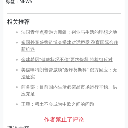
标签：NEWS
相关推荐
法国青年点赞魅力新疆：创业与生活的理想之地
多国外宾盛赞链博会搭建对话桥梁 孕育国际合作
新机遇
金建希因“健康状况不佳”要求保释 特检组反对
美媒曝特朗普曾威胁“轰炸莫斯科” 俄方回应：无
法证实
商务部：目前国内生活必需品市场运行平稳、供
应充足
王毅：稀土不会成为中欧之间的问题
作者禁止了评论