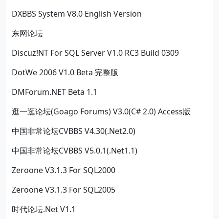
DXBBS System V8.0 English Version
东网论坛
Discuz!NT For SQL Server V1.0 RC3 Build 0309
DotWe 2006 V1.0 Beta 完整版
DMForum.NET Beta 1.1
逛一逛论坛(Goago Forums) V3.0(C# 2.0) Access版
中国非常论坛CVBBS V4.30(.Net2.0)
中国非常论坛CVBBS V5.0.1(.Net1.1)
Zeroone V3.1.3 For SQL2000
Zeroone V3.1.3 For SQL2005
时代论坛.Net V1.1