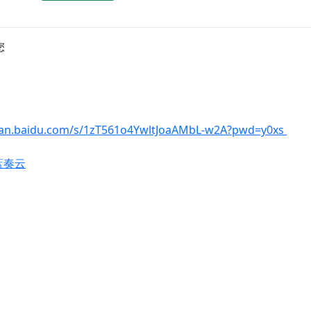
您
pan.baidu.com/s/1zT561o4YwltJoaAMbL-w2A?pwd=y0xs
 蓝奏云