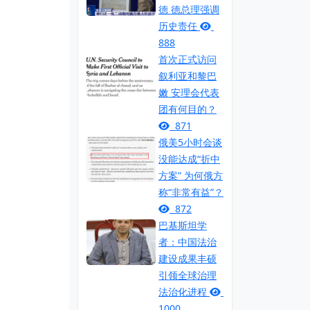
德 德总理强调
历史责任
888
首次正式访问
叙利亚和黎巴
嫩 安理会代表
团有何目的？
871
俄美5小时会谈
没能达成“折中
方案” 为何俄方
称“非常有益”？
872
巴基斯坦学
者：中国法治
建设成果丰硕
引领全球治理
法治化进程
1000