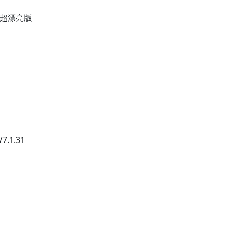
l超漂亮版
.1.31