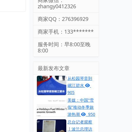
商家微信：
zhangy0412326
商家QQ：276396929
商家手机：133*******
服务时间：早8:00至晚
8:00
最新发布文章
从松园琴音到
岷江碧水
905
美媒：中国“雪
假”推动冬季旅
游热潮
950
总台记者观察
丨波兰总理访