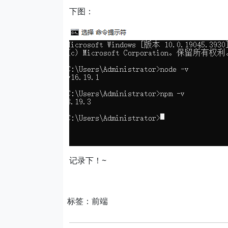
下图：
记录下！~
标签：前端