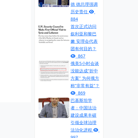
德 德总理强调
历史责任
884
首次正式访问
叙利亚和黎巴
嫩 安理会代表
团有何目的？
867
俄美5小时会谈
没能达成“折中
方案” 为何俄方
称“非常有益”？
869
巴基斯坦学
者：中国法治
建设成果丰硕
引领全球治理
法治化进程
997