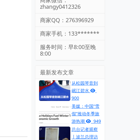
商家微信：
zhangy0412326
商家QQ：276396929
商家手机：133*******
服务时间：早8:00至晚
8:00
最新发布文章
从松园琴音到
岷江碧水
900
美媒：中国“雪
假”推动冬季旅
游热潮
949
总台记者观察
丨波兰总理访