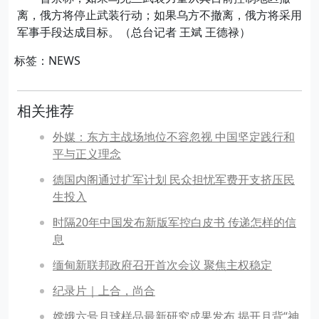
离，俄方将停止武装行动；如果乌方不撤离，俄方将采用
军事手段达成目标。（总台记者 王斌 王德禄）
标签：NEWS
相关推荐
外媒：东方主战场地位不容忽视 中国坚定践行和
平与正义理念
德国内阁通过扩军计划 民众担忧军费开支挤压民
生投入
时隔20年中国发布新版军控白皮书 传递怎样的信
息
缅甸新联邦政府召开首次会议 聚焦主权稳定
纪录片｜上合，尚合
嫦娥六号月球样品最新研究成果发布 揭开月背“神