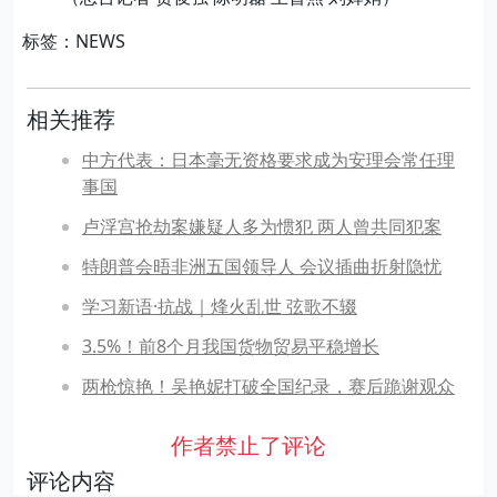
标签：NEWS
相关推荐
中方代表：日本毫无资格要求成为安理会常任理
事国
卢浮宫抢劫案嫌疑人多为惯犯 两人曾共同犯案
特朗普会晤非洲五国领导人 会议插曲折射隐忧
学习新语·抗战｜烽火乱世 弦歌不辍
3.5%！前8个月我国货物贸易平稳增长
两枪惊艳！吴艳妮打破全国纪录，赛后跪谢观众
作者禁止了评论
评论内容