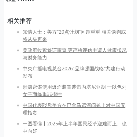
相关推荐
知情人士：美方“20点计划”问题重重 相关谈判或
将从头再来
美政府收紧签证审查 更严格评估申请人健康状况
与财务能力
中央广播电视总台2026“品牌强国战略”共建行动
发布
涉嫌密谋使用爆炸装置袭击内塔尼亚胡 一以色列
女子面临重罪指控
中国代表驳斥美方在巴拿马运河问题上对中国无
理指责
一图看懂丨2025年上半年国民经济迎难而上、稳
中向好