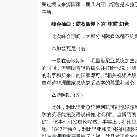
民过境或来源国家，而几内亚比绍曾是从拉
事项。
峰会插曲：霸权傲慢下的“尊重”幻觉
此次峰会期间，大部分国际媒体都不约而
△加兹瓦尼（右）
一是在会谈期间，毛里塔尼亚总统加兹瓦
的时间，但特朗普轻微摇头并打断他说：“
的名字和所来自的国家即可。”相关视频片
普对待非洲国家总统缺乏基本的尊重和耐心
△博阿凯（左）
此外，利比里亚总统博阿凯可能也没想到
学的英语能把英语说得如此流利”。当博阿凯
好”。该事件引发舆论哗然。事实上，利比
地，1847年独立，利比里亚和美国的国旗
以南非洲国家严重缺乏了解，并且对于此次