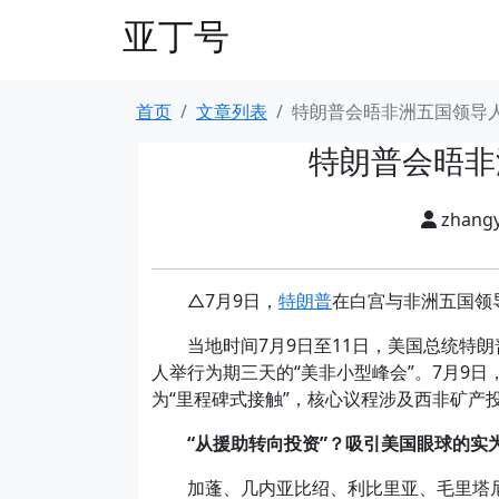
亚丁号
首页
文章列表
特朗普会晤非洲五国领导人
特朗普会晤非
zhang
△7月9日，
特朗普
在白宫与非洲五国领
当地时间7月9日至11日，美国总统特朗
人举行为期三天的“美非小型峰会”。7月9
为“里程碑式接触”，核心议程涉及西非矿产
“从援助转向投资”？吸引美国眼球的实
加蓬、几内亚比绍、利比里亚、毛里塔尼