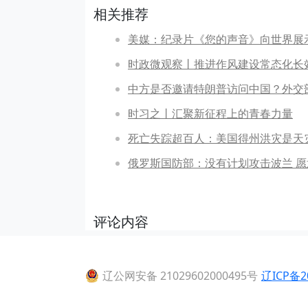
相关推荐
美媒：纪录片《您的声音》向世界展
时政微观察丨推进作风建设常态化长
中方是否邀请特朗普访问中国？外交
时习之丨汇聚新征程上的青春力量
死亡失踪超百人：美国得州洪灾是天
俄罗斯国防部：没有计划攻击波兰 
评论内容
辽公网安备 21029602000495号
辽ICP备2