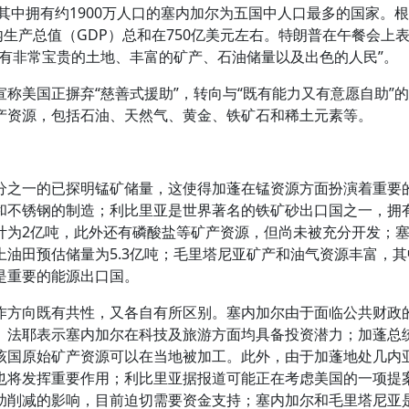
，其中拥有约1900万人口的塞内加尔为五国中人口最多的国家。
内生产总值（GDP）总和在750亿美元左右。特朗普在午餐会上
有非常宝贵的土地、丰富的矿产、石油储量以及出色的人民”。
美国正摒弃“慈善式援助”，转向与“既有能力又有意愿自助”
产资源，包括石油、天然气、黄金、铁矿石和稀土元素等。
之一的已探明锰矿储量，这使得加蓬在锰资源方面扮演着重要
和不锈钢的制造；利比里亚是世界著名的铁矿砂出口国之一，拥
计为2亿吨，此外还有磷酸盐等矿产资源，但尚未被充分开发；
油田预估储量为5.3亿吨；毛里塔尼亚矿产和油气资源丰富，
是重要的能源出口国。
方向既有共性，又各自有所区别。塞内加尔由于面临公共财政
。法耶表示塞内加尔在科技及旅游方面均具备投资潜力；加蓬总
该国原始矿产资源可以在当地被加工。此外，由于加蓬地处几内
也将发挥重要作用；利比里亚据报道可能正在考虑美国的一项提
助削减的影响，目前迫切需要资金支持；塞内加尔和毛里塔尼亚