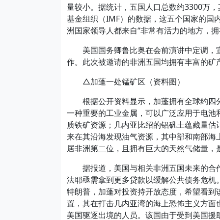
量较小。据统计，五国人口总数约3300万
基金组织（IMF）的数据，这五个国家的国
洲国家领导人都来自“非常有活力的地方，拥
美国国务卿鲁比奥在会前演讲中定调，宣称
作。此次被邀请的非洲五国均拥有丰富的矿
△加蓬一处锰矿区（资料图）
根据公开资料显示，加蓬拥有全球约四分
一种重要的工业金属，可以广泛应用于电池
质铁矿资源；几内亚比绍的铝矾土蕴藏量估
来在其沿海发现油气资源，其中部和南部海上
居非洲第二位，且拥有巨大的天然气储量，
据报道，美国与相关非洲五国未来的合作
法耶亟需拿到更多贷款以缓解公共债务危机
特朗普，加蓬对投资持开放态度，希望看到
置，其在打击几内亚湾的海上恐怖主义方面
美国驱逐出境的人员。该国由于受到美国援