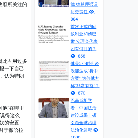
政府所关注的
德 德总理强调
历史责任
884
首次正式访问
叙利亚和黎巴
嫩 安理会代表
团有何目的？
868
就此占用过多
俄美5小时会谈
报一下自己
没能达成“折中
，认为特朗
方案” 为何俄方
称“非常有益”？
870
巴基斯坦学
他“在哪里
者：中国法治
能说得这么
建设成果丰硕
奴的安置
引领全球治理
对于撒哈拉
法治化进程
1000