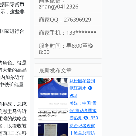
商家微信：
根据国际货币
zhangy0412326
表示，这些非
商家QQ：276396929
的国家进行合
商家手机：133*******
服务时间：早8:00至晚
8:00
的角色。锰是
有大量的高品
最新发布文章
塞内加尔近年
从松园琴音到
其中铁矿储量
岷江碧水
903
美媒：中国“雪
的挑战，总统
假”推动冬季旅
统恩圭马告诉
游热潮
950
亚湾的战略位
案，以接收被
总台记者观察
是西非非法移
丨波兰总理访