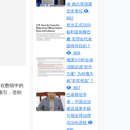
德 德总理强调
历史责任
882
首次正式访问
叙利亚和黎巴
嫩 安理会代表
团有何目的？
866
俄美5小时会谈
没能达成“折中
方案” 为何俄方
称“非常有益”？
素在数组中的
867
回索引，否则
巴基斯坦学
者：中国法治
建设成果丰硕
引领全球治理
法治化进程
996