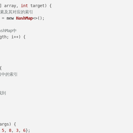
] array, 
int
 target)
 {

组元素及其对应的索引
 = 
new
HashMap
<>();

hMap中
gth; i++) {



组中的索引
找到
args)
 {

 
5
, 
8
, 
3
, 
6
};
