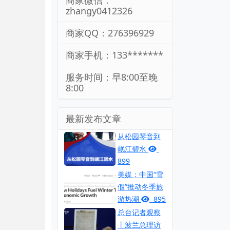
商家微信：
zhangy0412326
商家QQ：276396929
商家手机：133*******
服务时间：早8:00至晚
8:00
最新发布文章
从松园琴音到
岷江碧水
899
美媒：中国“雪
假”推动冬季旅
游热潮
895
总台记者观察
丨波兰总理访