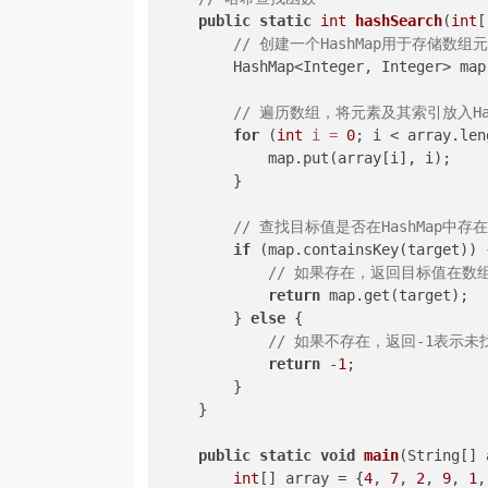
public
static
int
hashSearch
(
int
[
// 创建一个HashMap用于存储数
        HashMap<Integer, Integer> map
// 遍历数组，将元素及其索引放入Has
for
 (
int
i
=
0
; i < array.len
            map.put(array[i], i);

        }

// 查找目标值是否在HashMap中存在
if
 (map.containsKey(target)) {
// 如果存在，返回目标值在数
return
 map.get(target);

        } 
else
 {

// 如果不存在，返回-1表示未
return
 -
1
;

        }

    }

public
static
void
main
(String[] 
int
[] array = {
4
, 
7
, 
2
, 
9
, 
1
,