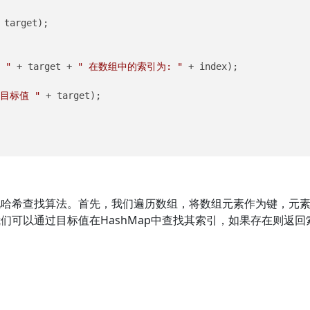
 target);

 "
 + target + 
" 在数组中的索引为: "
 + index);

目标值 "
 + target);

实现哈希查找算法。首先，我们遍历数组，将数组元素作为键，元
我们可以通过目标值在HashMap中查找其索引，如果存在则返