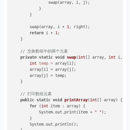
                swap(array, i, j);

            }

        }

        swap(array, i + 
1
, right);

return
 i + 
1
;

    }

// 交换数组中的两个元素
private
static
void
swap
(
int
[] array, 
int
 i, 
in
int
temp
=
 array[i];

        array[i] = array[j];

        array[j] = temp;

    }

// 打印数组元素
public
static
void
printArray
(
int
[] array)
 {

for
 (
int
 item : array) {

            System.out.print(item + 
" "
);

        }

        System.out.println();
