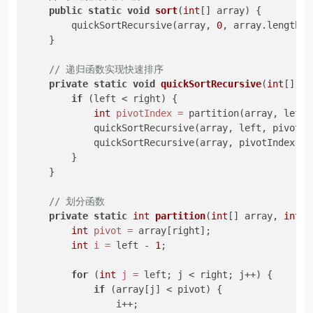
public
static
void
sort
(
int
[] array)
 {

        quickSortRecursive(array, 
0
, array.length -
    }

// 递归函数实现快速排序
private
static
void
quickSortRecursive
(
int
[] ar
if
 (left < right) {

int
pivotIndex
=
 partition(array, left, 
            quickSortRecursive(array, left, pivotIn
            quickSortRecursive(array, pivotIndex + 
        }

    }

// 划分函数
private
static
int
partition
(
int
[] array, 
int
 l
int
pivot
=
 array[right];

int
i
=
 left - 
1
;

for
 (
int
j
=
 left; j < right; j++) {

if
 (array[j] < pivot) {

                i++;
