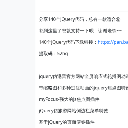
分享140个jQuery代码，总有一款适合您
都到这里了您就支持一下呗！谢谢老铁~~
140个jQuery代码下载
链接：
https://pan
提取码：52hg
jquery仿迅雷官方网站全屏响应式轮播图动
带缩略图和多种过渡动画的jquery焦点图特
myFocus-强大的js焦点图插件
jQuery仿旅游网站侧边栏菜单特效
基于jQuery的页面便签插件