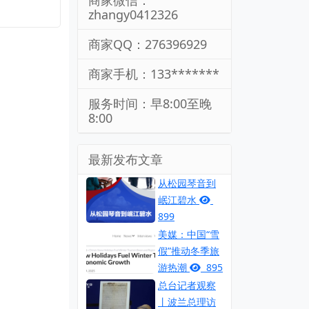
商家微信：
zhangy0412326
商家QQ：276396929
商家手机：133*******
服务时间：早8:00至晚
8:00
最新发布文章
从松园琴音到
岷江碧水
899
美媒：中国“雪
假”推动冬季旅
游热潮
895
总台记者观察
丨波兰总理访