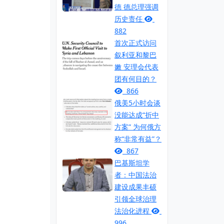
德 德总理强调
历史责任
882
首次正式访问
叙利亚和黎巴
嫩 安理会代表
团有何目的？
866
俄美5小时会谈
没能达成“折中
方案” 为何俄方
称“非常有益”？
867
巴基斯坦学
者：中国法治
建设成果丰硕
引领全球治理
法治化进程
996