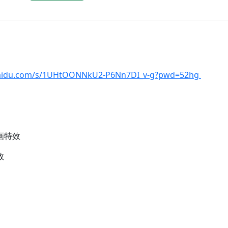
.baidu.com/s/1UHtOONNkU2-P6Nn7DI_v-g?pwd=52hg
画特效
效