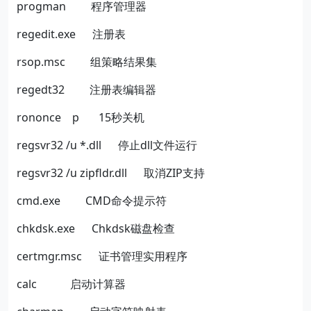
progman
程序管理器
regedit.exe
注册表
rsop.msc
组策略结果集
regedt32
注册表编辑器
rononce
p
15
秒关机
regsvr32 /u *.dll
停止
dll
文件运行
regsvr32 /u zipfldr.dll
取消
ZIP
支持
cmd.exe
CMD
命令提示符
chkdsk.exe
Chkdsk
磁盘检查
certmgr.msc
证书管理实用程序
calc
启动计算器