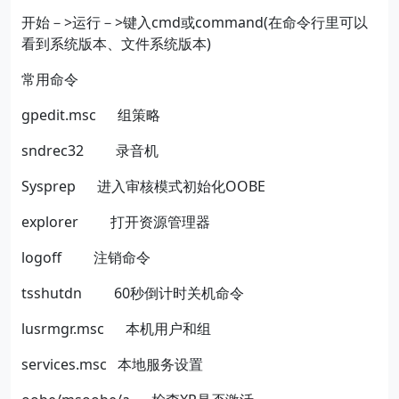
开始－
>
运行－
>
键入
cmd
或
command(
在命令行里可以
看到系统版本、文件系统版本
)
常用命令
gpedit.msc
组策略
sndrec32
录音机
Sysprep
进入审核模式初始化
OOBE
explorer
打开资源管理器
logoff
注销命令
tsshutdn
60
秒倒计时关机命令
lusrmgr.msc
本机用户和组
services.msc
本地服务设置