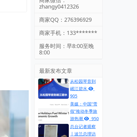
商家微信：
zhangy0412326
商家QQ：276396929
商家手机：133*******
服务时间：早8:00至晚
8:00
最新发布文章
从松园琴音到
岷江碧水
905
美媒：中国“雪
假”推动冬季旅
游热潮
950
总台记者观察
丨波兰总理访