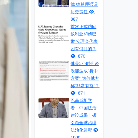
德 德总理强调
历史责任
887
首次正式访问
叙利亚和黎巴
嫩 安理会代表
团有何目的？
870
俄美5小时会谈
没能达成“折中
方案” 为何俄方
称“非常有益”？
871
巴基斯坦学
者：中国法治
建设成果丰硕
引领全球治理
法治化进程
1000