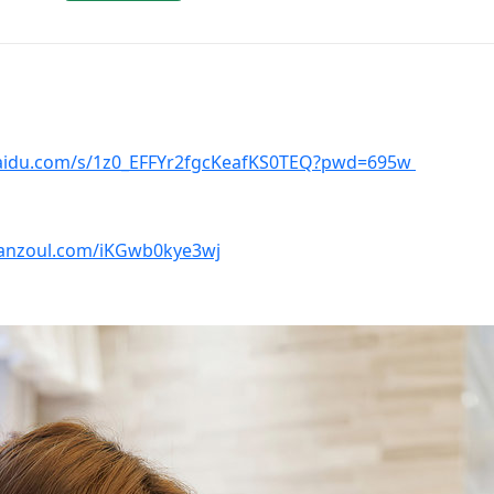
baidu.com/s/1z0_EFFYr2fgcKeafKS0TEQ?pwd=695w
lanzoul.com/iKGwb0kye3wj