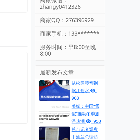
商家微信：
zhangy0412326
商家QQ：276396929
商家手机：133*******
服务时间：早8:00至晚
8:00
最新发布文章
从松园琴音到
岷江碧水
903
美媒：中国“雪
假”推动冬季旅
游热潮
950
总台记者观察
丨波兰总理访