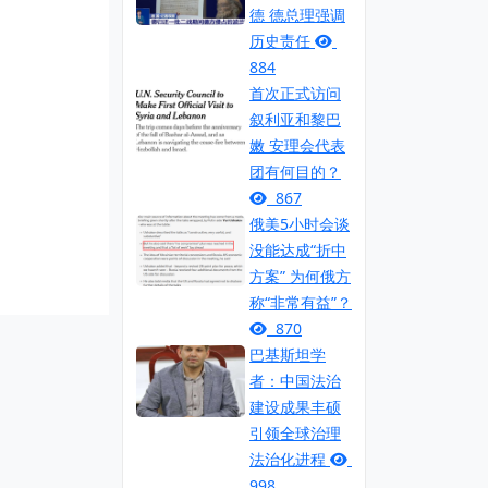
德 德总理强调
历史责任
884
首次正式访问
叙利亚和黎巴
嫩 安理会代表
团有何目的？
867
俄美5小时会谈
没能达成“折中
方案” 为何俄方
称“非常有益”？
870
巴基斯坦学
者：中国法治
建设成果丰硕
引领全球治理
法治化进程
998