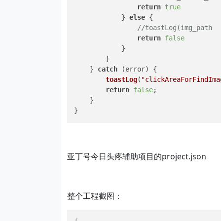
return
true
            } 
else
 {

//toastLog(img_p
return
false
            }

        }

    } 
catch
 (error) {

toastLog
(
"clickAreaForFind
return
false
;

    }

}
亚丁号今日头疼辅助项目的project.json
整个工程截图：