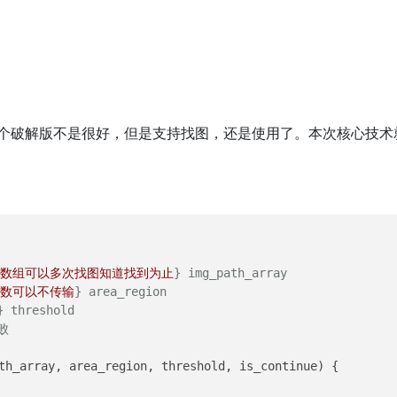
）
虽然7这个破解版不是很好，但是支持找图，还是使用了。本次核心技
。
数组可以多次找图知道找到为止
} img_path_array 

数可以不传输
} area_region 

} threshold 



th_array, area_region, threshold, is_continue
) {
