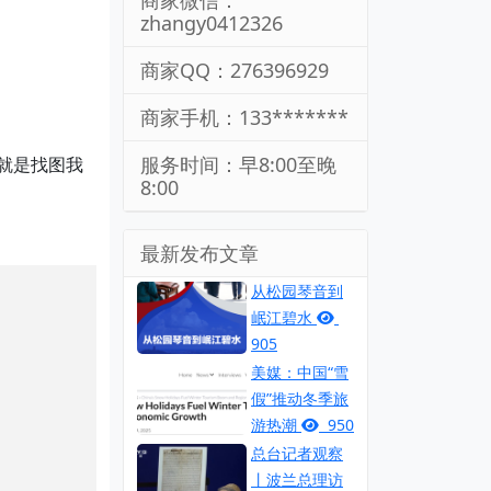
商家微信：
zhangy0412326
商家QQ：276396929
商家手机：133*******
服务时间：早8:00至晚
术就是找图我
8:00
最新发布文章
从松园琴音到
岷江碧水
905
美媒：中国“雪
假”推动冬季旅
游热潮
950
总台记者观察
丨波兰总理访