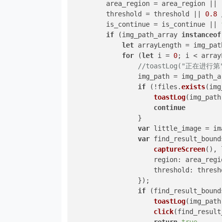
        area_region = area_region || 
        threshold = threshold || 
0.8
        is_continue = is_continue || 
if
 (img_path_array 
instanceof
let
 arrayLength = img_pat
for
 (
let
 i = 
0
; i < array
//toastLog("正在进行第"
                img_path = img_path_a
if
 (!files.
exists
(img
toastLog
(img_path
continue
                }

var
 little_image = im
var
 find_result_bound
captureScreen
(), 
region
: area_regio
threshold
: thresho
                });

if
 (find_result_bounds
toastLog
(img_path
click
(find_result