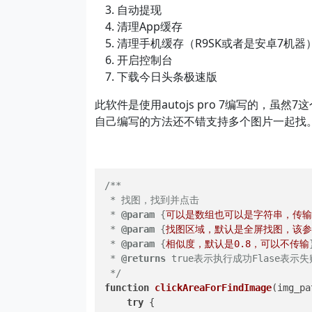
自动提现
清理App缓存
清理手机缓存（R9SK或者是安卓7机器
开启控制台
下载今日头条极速版
此软件是使用autojs pro 7编写的，
自己编写的方法还不错支持多个图片一起找
/**

 * 找图，找到并点击

 * 
@param
 {
可以是数组也可以是字符串，传输
 * 
@param
 {
找图区域，默认是全屏找图，该参
 * 
@param
 {
相似度，默认是0.8，可以不传输
 * 
@returns
 true表示执行成功Flase表示失败
 */
function
clickAreaForFindImage
(
img_pa
try
 {
