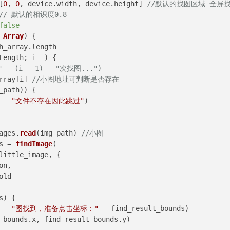
[
0
, 
0
, device.
width
, device.
height
] 
//默认的找图区域 全屏
// 默认的相识度0.8
false
Array
) {

h_array.
length
Length; i  ) {

   (i   1)   "次找图...")
rray[i] 
//小图地址可判断是否存在
_path)) {

   
"文件不存在因此跳过"
)

ages.
read
(img_path) 
//小图
s = 
findImage
(

little_image, {

n,

ld

) {

   
"图找到，准备点击坐标："
   find_result_bounds)

_bounds.
x
, find_result_bounds.
y
)
