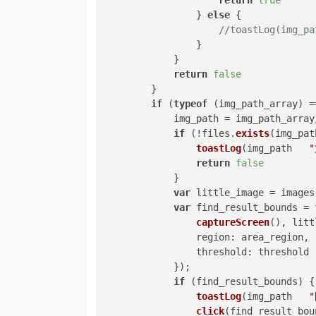
return
true
                } 
else
 {

//toastLog(i
                }

            }

return
false
        }

if
 (
typeof
 (img_path_array) =
            img_path = img_path_array
if
 (!files.
exists
(img_pat
toastLog
(img_path   
return
false
            }

var
 little_image = images
var
 find_result_bounds = 
captureScreen
(), litt
region
: area_region,

threshold
: threshold

            });

if
 (find_result_bounds) {

toastLog
(img_path   
click
(find_result_bou