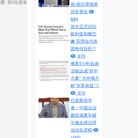
找图 前2位是坐标 后面是长度和宽度   千万别理解成是坐标
德 德总理强调
历史责任
884
首次正式访问
叙利亚和黎巴
嫩 安理会代表
团有何目的？
870
俄美5小时会谈
没能达成“折中
方案” 为何俄方
称“非常有益”？
870
巴基斯坦学
者：中国法治
建设成果丰硕
引领全球治理
法治化进程
1000