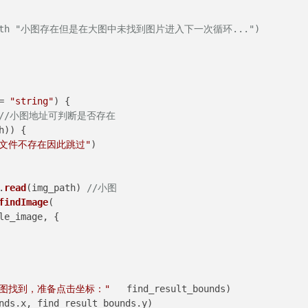
mg_path "小图存在但是在大图中未找到图片进入下一次循环...")
= 
"string"
) {

//小图地址可判断是否存在
h)) {

"文件不存在因此跳过"
)

.
read
(img_path) 
//小图
findImage
(

le_image, {

"图找到，准备点击坐标："
   find_result_bounds)

nds.
x
, find_result_bounds.
y
)
