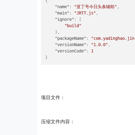
{
"name"
:
"亚丁号今日头条辅助"
,
"main"
:
"JRTT.js"
,
"ignore"
:
[
"build"
]
,
"packageName"
:
"com.yadinghao.jin
"versionName"
:
"1.0.0"
,
"versionCode"
:
1
}
项目文件：
压缩文件内容：