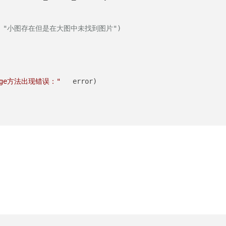
ath   "小图存在但是在大图中未找到图片")
Image方法出现错误："
   error)
