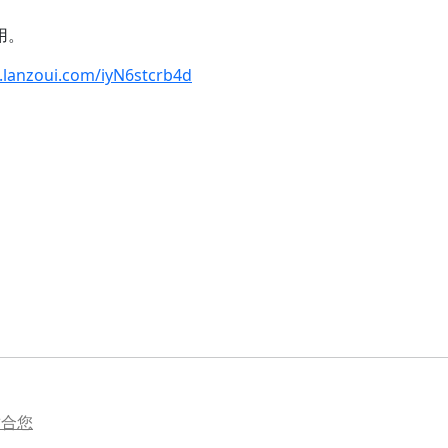
用。
.lanzoui.com/iyN6stcrb4d
适合您