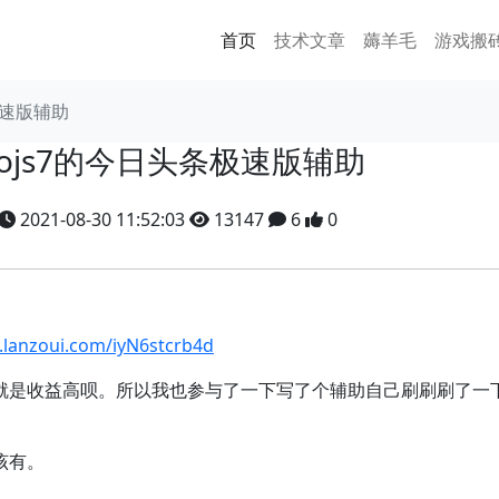
首页
技术文章
薅羊毛
游戏搬
极速版辅助
tojs7的今日头条极速版辅助
2021-08-30 11:52:03
13147
6
0
.lanzoui.com/iyN6stcrb4d
就是收益高呗。所以我也参与了一下写了个辅助自己刷刷刷了一
该有。