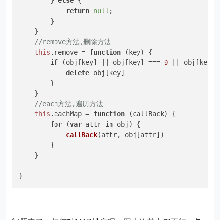
        } 
else
 {

return
null
;

        }

    }

//remove方法,删除方法
this
.
remove
 = 
function
 (
key
) {

if
 (obj[key] || obj[key] === 
0
 || obj[key] 
delete
 obj[key]

        }

    }

//each方法,遍历方法
this
.
eachMap
 = 
function
 (
callBack
) {

for
 (
var
 attr 
in
 obj) {

callBack
(attr, obj[attr])

        }

    }

}