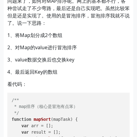
问题来了，如何对MAP排序呢。网上的基本都不行，各
种尝试走了不少弯路，最后还是自己实现吧。虽然比较笨
但是还是实现了。使用的是冒泡排序，冒泡排序我就不说
了。说一下思路：
1、将Map划分成2个数组
2、对Map的value进行冒泡排序
3、value数据交换后也交换key
4、最后返回Key的数组
看代码：
/**

 * map排序（核心是冒泡有点笨）

 */
function
mapSort
(
mapTask
) {

var
 arr = [];

var
 result = [];
