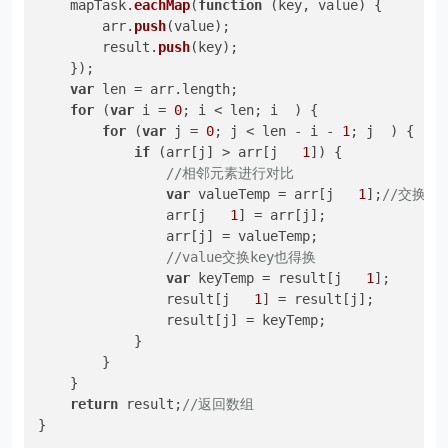
    mapTask.
eachMap
(
function
 (
key, value
) {

        arr.
push
(value);

        result.
push
(key);

    });

var
 len = arr.
length
;

for
 (
var
 i = 
0
; i < len; i  ) {

for
 (
var
 j = 
0
; j < len - i - 
1
; j  ) {

if
 (arr[j] > arr[j   
1
]) {

//相邻元素进行对比  
var
 valueTemp = arr[j   
1
];
//交换元素
                arr[j   
1
] = arr[j];

                arr[j] = valueTemp;

//value交换key也得换
var
 keyTemp = result[j   
1
];

                result[j   
1
] = result[j];

                result[j] = keyTemp;

            }

        }

    }

return
 result;
//返回数组  
}