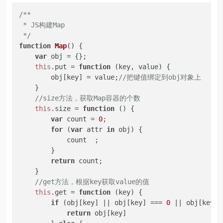
/**

 * JS构建Map

 */
function
Map
(
) {

var
 obj = {};

this
.
put
 = 
function
 (
key, value
) {

        obj[key] = value;
//把键值绑定到obj对象上
    }

//size方法，获取Map容器的个数
this
.
size
 = 
function
 (
) {

var
 count = 
0
;

for
 (
var
 attr 
in
 obj) {

            count  ;

        }

return
 count;

    }

//get方法，根据key获取value的值
this
.
get
 = 
function
 (
key
) {

if
 (obj[key] || obj[key] === 
0
 || obj[key] 
return
 obj[key]
