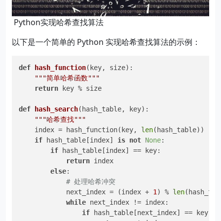
​ Python实现哈希查找算法
以下是一个简单的 Python 实现哈希查找算法的示例：
def
hash_function
(
key, size
):

"""简单哈希函数"""
return
 key % size

def
hash_search
(
hash_table, key
):

"""哈希查找"""
    index = hash_function(key, 
len
(hash_table))

if
 hash_table[index] 
is
not
None
:

if
 hash_table[index] == key:

return
 index

else
:

# 处理哈希冲突
            next_index = (index + 
1
) % 
len
(hash_tabl
while
 next_index != index:

if
 hash_table[next_index] == key:
