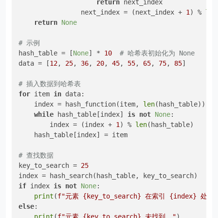
return
 next_index

                next_index = (next_index + 
1
) % 
len
return
None
# 示例
hash_table = [
None
] * 
10
# 哈希表初始化为 None
data = [
12
, 
25
, 
36
, 
20
, 
45
, 
55
, 
65
, 
75
, 
85
]

# 插入数据到哈希表
for
 item 
in
 data:

    index = hash_function(item, 
len
(hash_table))

while
 hash_table[index] 
is
not
None
:

        index = (index + 
1
) % 
len
(hash_table)

    hash_table[index] = item

# 查找数据
key_to_search = 
25
if
 index 
is
not
None
:

print
(
f"元素 
{key_to_search}
 在索引 
{index}
 处找
else
:

print
(
f"元素 
{key_to_search}
 未找到。"